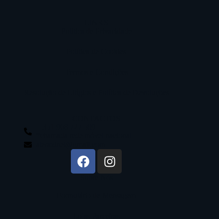
LINKS
Política de Privacidade
Política de Cookies
Termos e Condições
Resolução de Litígios e Política de Devoluções
CONTACTOS
+ 351 968 727 509
*chamada rede móvel nacional
aterazinet@gmail.com
Sobre Nós
Formulário de Mensagem
Lojas Parceiras