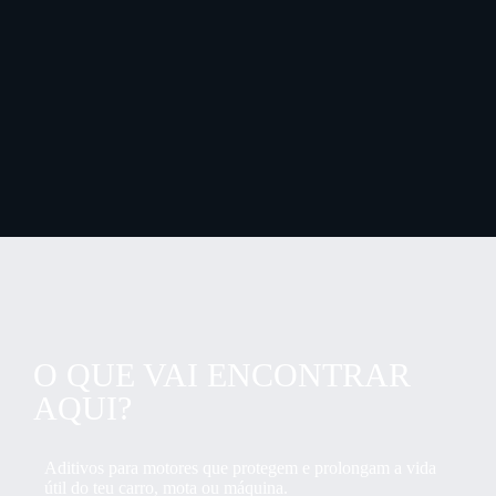
O QUE VAI ENCONTRAR
AQUI?
Aditivos para motores que protegem e prolongam a vida
útil do teu carro, mota ou máquina.