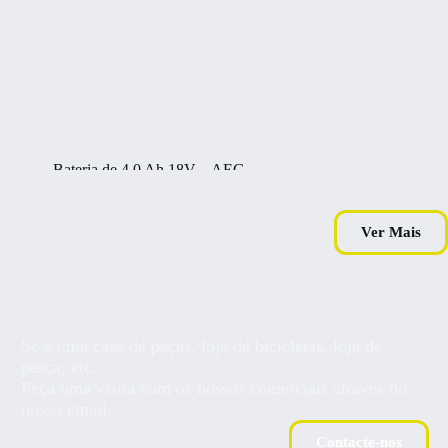
Bateria de 4.0 Ah 18V – AEG
105,00
€
MÁQUINAS E EQUIPAMENTOS
Ver Mais
Ler mais
Se é uma casa de peças, loja de bicicletas, loja de
pesca, etc…
Peça uma visita com os nossos comerciais através do
nosso email.
Contacte-nos